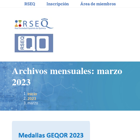
Saltar
RSEQ
Inscripción
Área de miembros
al
contenido
Archivos mensuales:
marzo
2023
Inicio
2023
marzo