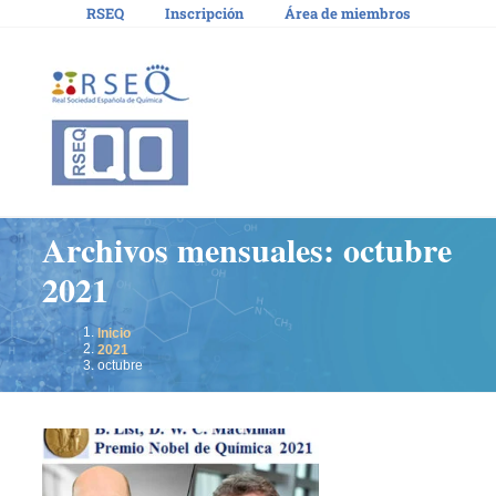
Saltar
RSEQ
Inscripción
Área de miembros
al
contenido
Archivos mensuales:
octubre
2021
Inicio
2021
octubre